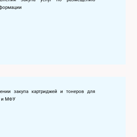
нформации
влении закупа картриджей и тонеров для
в и МФУ