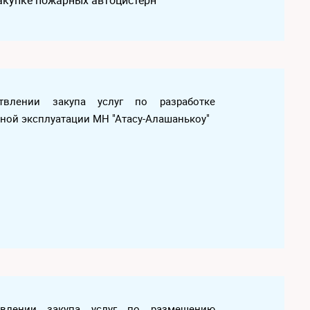
закупке пожарных автоцистерн
ствлении закупа услуг по разработке
сной эксплуатации МН "Атасу-Алашанькоу"
ствлении закупа услуг по размещению