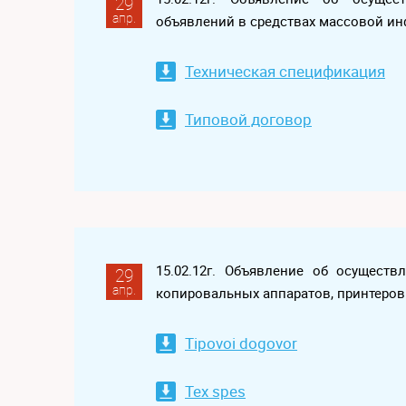
29
апр.
объявлений в средствах массовой и
Техническая спецификация
Типовой договор
15.02.12г. Объявление об осущест
29
апр.
копировальных аппаратов, принтеро
Tipovoi dogovor
Tex spes