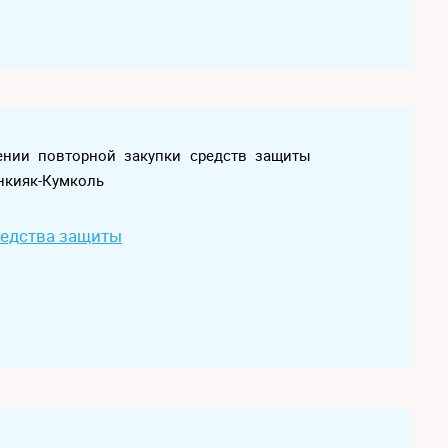
лении повторной закупки средств защиты
нкияк-Кумколь
редства защиты