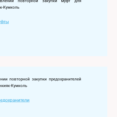
ствлении повторной закупки муфт для
як-Кумколь
уфты
лении повторной закупки предохранителей
нкияк-Кумколь
редохранители