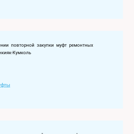
лении повторной закупки муфт ремонтных
нкияк-Кумколь
уфты