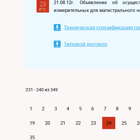
21.08.12г. Объявление об осуще
29
апр.
измерительных для магистрального 
Техническая спецификация п
Типовой договор
231 - 240 из 349
1
2
3
4
5
6
7
8
9
19
20
21
22
23
24
25
2
35