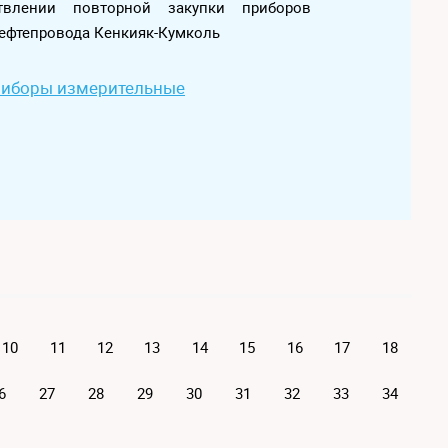
ствлении повторной закупки приборов
нефтепровода Кенкияк-Кумколь
риборы измерительные
10
11
12
13
14
15
16
17
18
6
27
28
29
30
31
32
33
34