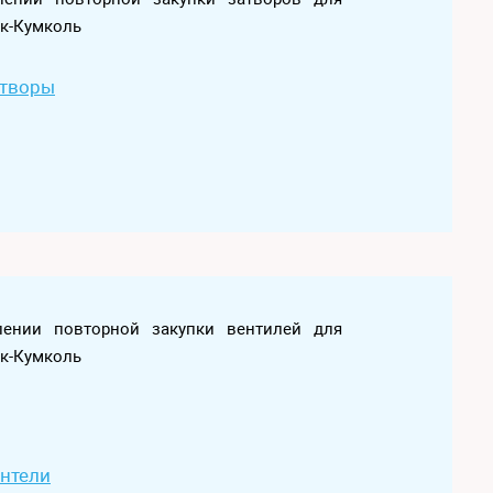
як-Кумколь
атворы
влении повторной закупки вентилей для
як-Кумколь
ентели