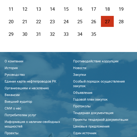
11
12
13
14
15
16
17
18
19
20
21
22
23
24
25
26
27
28
29
30
31
32
33
34
35
О компании
Противодействие коррупции
История
Новости
Руководство
Закупки
Единая карта нефтепроводов РК
Особый порядок осуществления
закупок
Организациям и населению
Объявления
Вакансии
Годовой план закупок
Внешний аудитор
Протоколы
CМИ о нас
Тендерная документация
Потребителям услуг
Проекты тендерной документации
Информация о наличии свободных
мощностей
Ценовые предложения
Проекты
Один источник