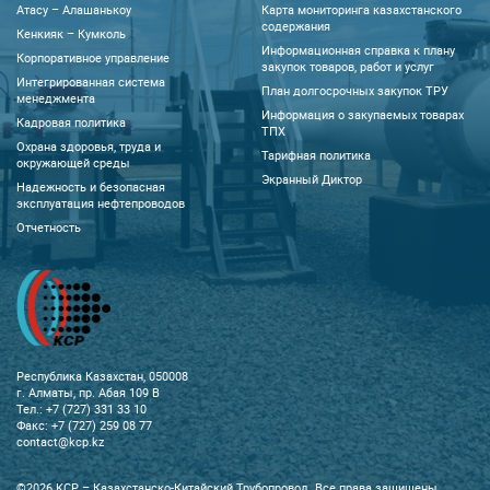
Атасу – Алашанькоу
Карта мониторинга казахстанского
содержания
Кенкияк – Кумколь
Информационная справка к плану
Корпоративное управление
закупок товаров, работ и услуг
Интегрированная система
План долгосрочных закупок ТРУ
менеджмента
Информация о закупаемых товарах
Кадровая политика
ТПХ
Охрана здоровья, труда и
Тарифная политика
окружающей среды
Экранный Диктор
Надежность и безопасная
эксплуатация нефтепроводов
Отчетность
Республика Казахстан, 050008
г. Алматы, пр. Абая 109 В
Тел.: +7 (727) 331 33 10
Факс: +7 (727) 259 08 77
contact@kcp.kz
©2026 KCP – Казахстанско-Китайский Трубопровод. Все права защищены.