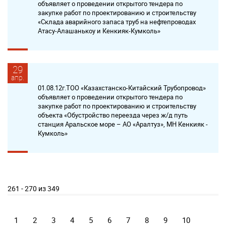
объявляет о проведении открытого тендера по
закупке работ по проектированию и строительству
«Склада аварийного запаса труб на нефтепроводах
Атасу-Алашанькоу и Кенкияк-Кумколь»
29
апр.
01.08.12г.ТОО «Казахстанско-Китайский Трубопровод»
объявляет о проведении открытого тендера по
закупке работ по проектированию и строительству
объекта «Обустройство переезда через ж/д путь
станция Аральское море – АО «Аралтуз», МН Кенкияк -
Кумколь»
261 - 270 из 349
1
2
3
4
5
6
7
8
9
10