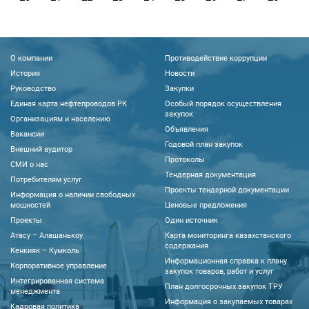
О компании
Противодействие коррупции
История
Новости
Руководство
Закупки
Единая карта нефтепроводов РК
Особый порядок осуществления
закупок
Организациям и населению
Объявления
Вакансии
Годовой план закупок
Внешний аудитор
Протоколы
CМИ о нас
Тендерная документация
Потребителям услуг
Проекты тендерной документации
Информация о наличии свободных
мощностей
Ценовые предложения
Проекты
Один источник
Атасу – Алашанькоу
Карта мониторинга казахстанского
содержания
Кенкияк – Кумколь
Информационная справка к плану
Корпоративное управление
закупок товаров, работ и услуг
Интегрированная система
План долгосрочных закупок ТРУ
менеджмента
Информация о закупаемых товарах
Кадровая политика