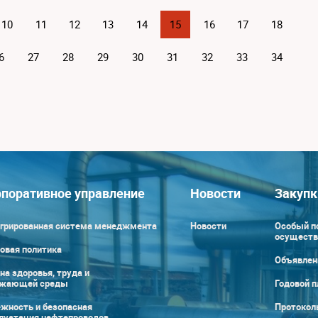
10
11
12
13
14
15
16
17
18
6
27
28
29
30
31
32
33
34
поративное управление
Новости
Закупк
грированная система менеджмента
Новости
Особый п
осуществ
овая политика
Объявлен
на здоровья, труда и
ужающей среды
Годовой п
жность и безопасная
Протокол
луатация нефтепроводов