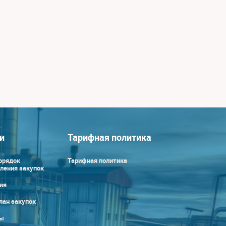
и
Тарифная политика
орядок
Тарифная политика
ления закупок
ия
лан закупок
ы