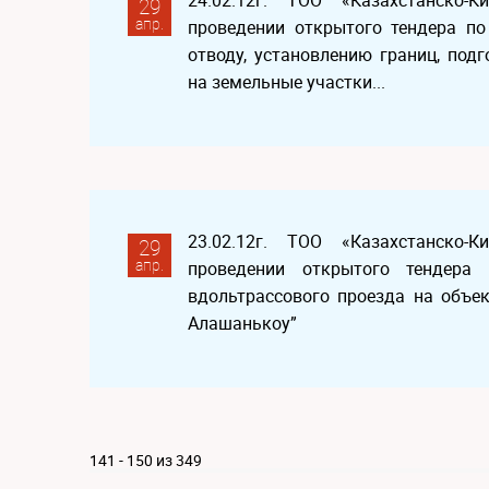
24.02.12г. ТОО «Казахстанско-
29
апр.
проведении открытого тендера по
отводу, установлению границ, по
на земельные участки...
23.02.12г. ТОО «Казахстанско-
29
апр.
проведении открытого тендера 
вдольтрассового проезда на объек
Алашанькоу”
141 - 150 из 349