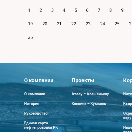
1
2
3
4
5
6
7
8
9
19
20
21
22
23
24
25
2
35
О компании
Проекты
Кор
О компании
Атасу – Алашанькоу
Инте
История
Кенкияк – Кумколь
Кадр
Руководство
Охра
окр
Единая карта
нефтепроводов РК
Наде
эксп