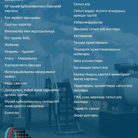
Сатып алу
ҚР мұнай құбырларының бірыңғай
картасы
Сатып алуды жүзеге асырудың
ерекше тәртібі
Бос жұмыс орындары
Хабарландырулар
Сыртқы аудитор
Жылдық сатып алу жоспары
Мекемелер мен жұртшылыққа
Хаттамалар
Біз туралы БАҚ
Тендер құжаттамасы
Жобалар
Тендерлік құжаттамалардың
Кеңқияқ – Құмкөл
жобалары
Атасу – Алашанькоу
Баға ұсыныстары
Корпоративтік басқару
Бір көзден сатып алу
Интеграцияланған менеджмент
Қазақстандық қамтуға мониторинг
жүйесі
жасау картасы
Кадр саясаты
Тауарларды, қызметтерді сатып алу
Денсаулық, еңбек және қоршаған
жоспары
ортаны қорғау
ТЖҚ ұзақ мерзімді сатып алу
Мұнай құбырларының сенімділігі
жоспары
және қауіпсіз пайдалану
Тарифтік саясат
Есептілік
Экран дикторы