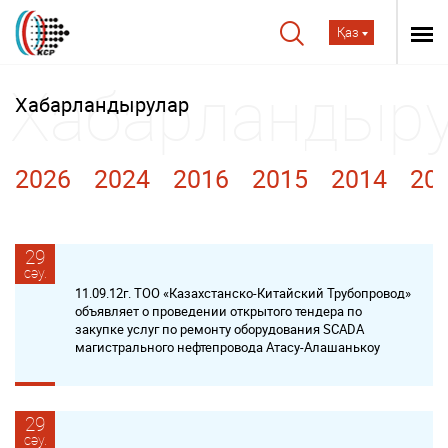
Қаз
Хабарландырулар
2026
2024
2016
2015
2014
20
29
сәу.
11.09.12г. ТОО «Казахстанско-Китайский Трубопровод»
объявляет о проведении открытого тендера по
закупке услуг по ремонту оборудования SCADA
магистрального нефтепровода Атасу-Алашанькоу
29
сәу.