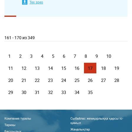
Tex spes
161 - 170 из 349
1
2
3
4
5
6
7
8
9
10
11
12
13
14
15
16
17
18
19
20
21
22
23
24
25
26
27
28
29
30
31
32
33
34
35
Компания туралы
Сыбайлас жемқорлыққа қарсы іс-
қимыл
Тарихы
Жаңалықтар
Басшылық