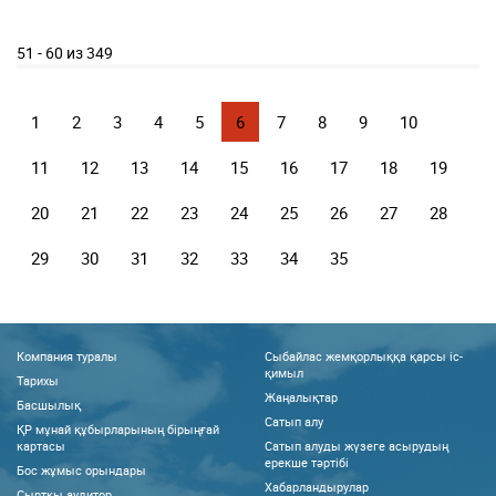
51 - 60 из 349
1
2
3
4
5
6
7
8
9
10
11
12
13
14
15
16
17
18
19
20
21
22
23
24
25
26
27
28
29
30
31
32
33
34
35
Компания туралы
Сыбайлас жемқорлыққа қарсы іс-
қимыл
Тарихы
Жаңалықтар
Басшылық
Сатып алу
ҚР мұнай құбырларының бірыңғай
картасы
Сатып алуды жүзеге асырудың
ерекше тәртібі
Бос жұмыс орындары
Хабарландырулар
Сыртқы аудитор