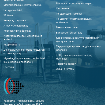
Жылдық сатып алу жоспары
Мекемелер мен жұртшылыққа
Хаттамалар
Біз туралы БАҚ
Тендер құжаттамасы
Жобалар
Тендерлік құжаттамалардың
Кеңқияқ – Құмкөл
жобалары
Атасу – Алашанькоу
Баға ұсыныстары
Корпоративтік басқару
Бір көзден сатып алу
Интеграцияланған менеджмент
Қазақстандық қамтуға мониторинг
жүйесі
жасау картасы
Кадр саясаты
Тауарларды, қызметтерді сатып алу
Денсаулық, еңбек және қоршаған
жоспары
ортаны қорғау
ТЖҚ ұзақ мерзімді сатып алу
Мұнай құбырларының сенімділігі
жоспары
және қауіпсіз пайдалану
Тарифтік саясат
Есептілік
Экран дикторы
Қазақстан Республикасы, 050008
Алматы қ., Абай даңғылы 109 В