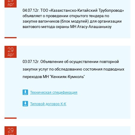
Apr
04.07.12г. ТОО «Казахстанско-Китайский Трубопровод»
объявляет о проведении открытого тендера по
закупке вагончиков (блок модулей) для организации
вахтового метода охраны МН Атасу-Алашанькоу
29
Apr
03.07.12г. Объявление об осуществлении повторной
закупки услуг по обследованию состояния подводных
переходов МН "Кенкияк-Кумколь"
Техническая спецификация
Типовой договор К-К
29
Apr