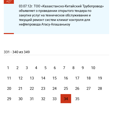
Apr
03.07.12г. ТОО «Казахстанско-Китайский Трубопровод»
объявляет о проведении открытого тендера по
закупке услуг на техническое обслуживание и
текущий ремонт систем климат контроля для
нефтепровода Атасу-Алашанькоу
331 - 340 из 349
1
2
3
4
5
6
7
8
9
10
11
12
13
14
15
16
17
18
19
20
21
22
23
24
25
26
27
28
29
30
31
32
33
34
35