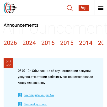
Eng
Announcements
2026
2024
2016
2015
2014
20
29
Apr
05.07.12г. Объявление об осуществлении закупки
услуг по аттестации рабочих мест на нефтепроводе
Атасу-Алашанькоу
Тех спецификация А-А
Типовой договор