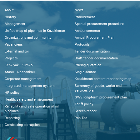
About
News
History
Procurement
Management
Special procurement procedure
Unified map of pipelines in Kazakhstan
Announcements
Organizations and community
Annual Procurement Plan
Vacanciens
Protocols
External auditor
Tender documentation
Projects
Draft tender documentation
Kenkiyak - Kumkol
Pricing quotation
Atasu - Alashankou
Single source
Corporate management
Kazakhstan content monitoring map
Integrated management system
Summary of goods, works and
services plan
HR policy
GWS long-term procurement plan
Health, safety and environment
Tariff policy
Reliability and safe operation of oil
pipelines
Screen reader
Reporting
Pan Tao
Combatting corruption