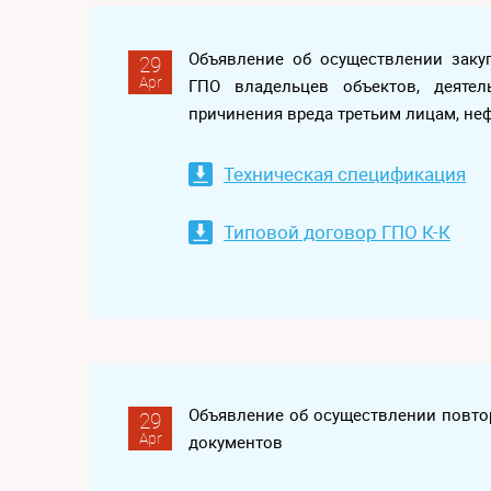
Объявление об осуществлении заку
29
Apr
ГПО владельцев объектов, деятел
причинения вреда третьим лицам, не
Техническая спецификация
Типовой договор ГПО К-К
Объявление об осуществлении повтор
29
Apr
документов