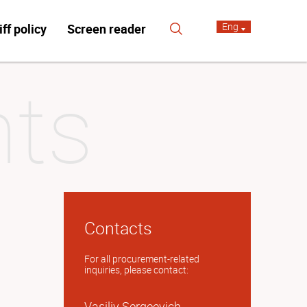
Eng
iff policy
Screen reader
Contacts
For all procurement-related
inquiries, please contact:
Vasiliy Sergeevich