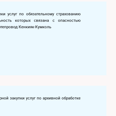
пки услуг по обязательному страхованию
ьность которых связана с опасностью
фтепровод Кенкияк-Кумколь
ной закупки услуг по архивной обработке