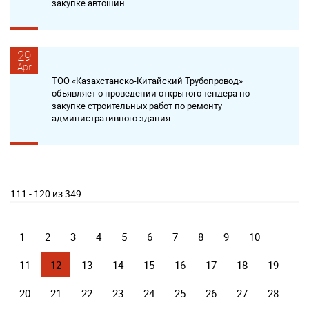
закупке автошин
29
Apr
ТОО «Казахстанско-Китайский Трубопровод»
объявляет о проведении открытого тендера по
закупке строительных работ по ремонту
административного здания
111 - 120 из 349
1
2
3
4
5
6
7
8
9
10
11
12
13
14
15
16
17
18
19
20
21
22
23
24
25
26
27
28