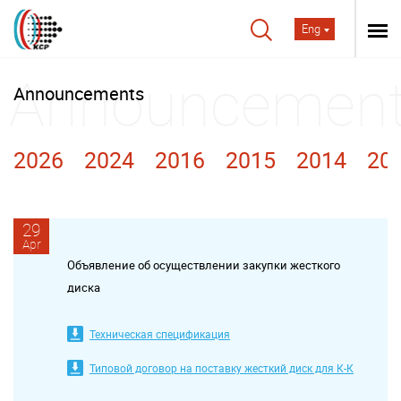
Eng
Announcements
2026
2024
2016
2015
2014
20
29
Apr
Объявление об осуществлении закупки жесткого
диска
Техническая спецификация
Типовой договор на поставку жесткий диск для К-К