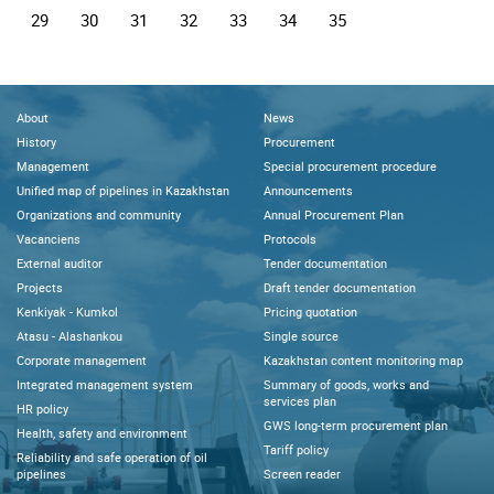
29
30
31
32
33
34
35
About
News
History
Procurement
Management
Special procurement procedure
Unified map of pipelines in Kazakhstan
Announcements
Organizations and community
Annual Procurement Plan
Vacanciens
Protocols
External auditor
Tender documentation
Projects
Draft tender documentation
Kenkiyak - Kumkol
Pricing quotation
Atasu - Alashankou
Single source
Corporate management
Kazakhstan content monitoring map
Integrated management system
Summary of goods, works and
services plan
HR policy
GWS long-term procurement plan
Health, safety and environment
Tariff policy
Reliability and safe operation of oil
pipelines
Screen reader