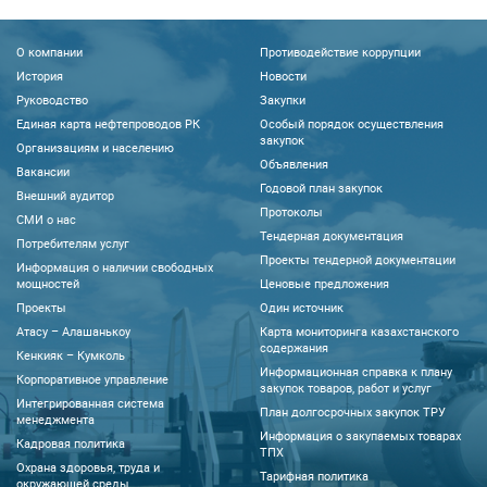
О компании
Противодействие коррупции
История
Новости
Руководство
Закупки
Единая карта нефтепроводов РК
Особый порядок осуществления
закупок
Организациям и населению
Объявления
Вакансии
Годовой план закупок
Внешний аудитор
Протоколы
CМИ о нас
Тендерная документация
Потребителям услуг
Проекты тендерной документации
Информация о наличии свободных
мощностей
Ценовые предложения
Проекты
Один источник
Атасу – Алашанькоу
Карта мониторинга казахстанского
содержания
Кенкияк – Кумколь
Информационная справка к плану
Корпоративное управление
закупок товаров, работ и услуг
Интегрированная система
План долгосрочных закупок ТРУ
менеджмента
Информация о закупаемых товарах
Кадровая политика
ТПХ
Охрана здоровья, труда и
Тарифная политика
окружающей среды