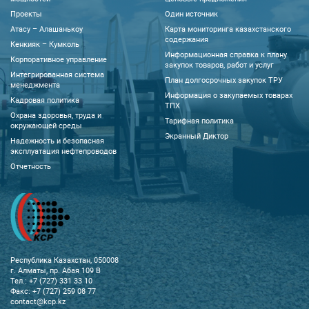
Проекты
Один источник
Атасу – Алашанькоу
Карта мониторинга казахстанского
содержания
Кенкияк – Кумколь
Информационная справка к плану
Корпоративное управление
закупок товаров, работ и услуг
Интегрированная система
План долгосрочных закупок ТРУ
менеджмента
Информация о закупаемых товарах
Кадровая политика
ТПХ
Охрана здоровья, труда и
Тарифная политика
окружающей среды
Экранный Диктор
Надежность и безопасная
эксплуатация нефтепроводов
Отчетность
Республика Казахстан, 050008
г. Алматы, пр. Абая 109 В
Тел.: +7 (727) 331 33 10
Факс: +7 (727) 259 08 77
contact@kcp.kz