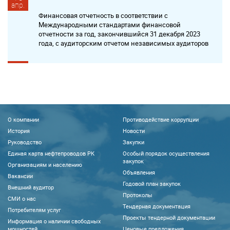
апр.
Финансовая отчетность в соответствии с
Международными стандартами финансовой
отчетности за год, закончившийся 31 декабря 2023
года, с аудиторским отчетом независимых аудиторов
О компании
Противодействие коррупции
История
Новости
Руководство
Закупки
Единая карта нефтепроводов РК
Особый порядок осуществления
закупок
Организациям и населению
Объявления
Вакансии
Годовой план закупок
Внешний аудитор
Протоколы
CМИ о нас
Тендерная документация
Потребителям услуг
Проекты тендерной документации
Информация о наличии свободных
мощностей
Ценовые предложения