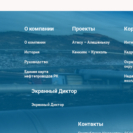
О компании
Проекты
Кор
О компании
Атасу – Алашанькоу
Инте
История
Кенкияк – Кумколь
Кадр
Руководство
Охра
окр
Единая карта
нефтепроводов РК
Наде
эксп
Экранный Диктор
Экранный Диктор
Контакты