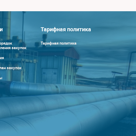
и
Тарифная политика
орядок
Тарифная политика
ления закупок
ия
лан закупок
ы