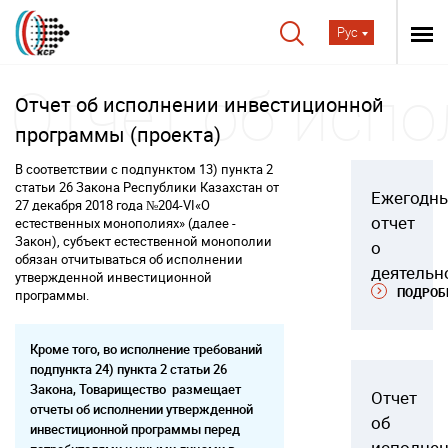
Рус
Отчет об исполнении инвестиционной
программы (проекта)
В соответствии с подпунктом 13) пункта 2
статьи 26 Закона Республики Казахстан от
Ежегодн
27 декабря 2018 года №204-VI«О
отчет
естественных монополиях» (далее -
Закон), субъект естественной монополии
о
обязан отчитываться об исполнении
деятельн
утвержденной инвестиционной
ПОДРОБ
программы.
Кроме того, во исполнение требований
подпункта 24) пункта 2 статьи 26
Закона, Товарищество размещает
Отчет
отчеты об исполнении утвержденной
об
инвестиционной программы перед
исполне