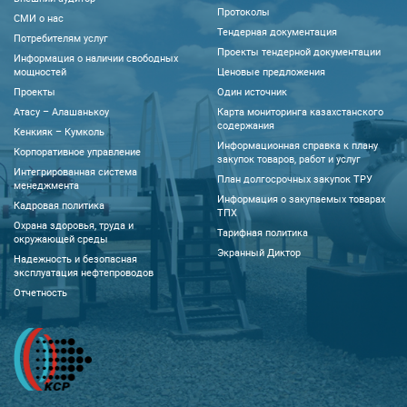
Протоколы
CМИ о нас
Тендерная документация
Потребителям услуг
Проекты тендерной документации
Информация о наличии свободных
мощностей
Ценовые предложения
Проекты
Один источник
Атасу – Алашанькоу
Карта мониторинга казахстанского
содержания
Кенкияк – Кумколь
Информационная справка к плану
Корпоративное управление
закупок товаров, работ и услуг
Интегрированная система
План долгосрочных закупок ТРУ
менеджмента
Информация о закупаемых товарах
Кадровая политика
ТПХ
Охрана здоровья, труда и
Тарифная политика
окружающей среды
Экранный Диктор
Надежность и безопасная
эксплуатация нефтепроводов
Отчетность