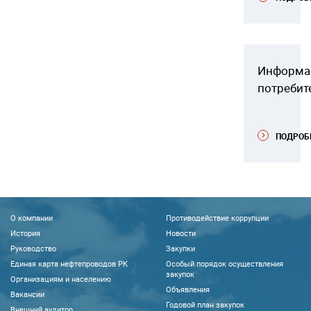
Информа
потребит
ПОДРОБ
О компании
Противодействие коррупции
История
Новости
Руководство
Закупки
Единая карта нефтепроводов РК
Особый порядок осуществления
закупок
Организациям и населению
Объявления
Вакансии
Годовой план закупок
Внешний аудитор