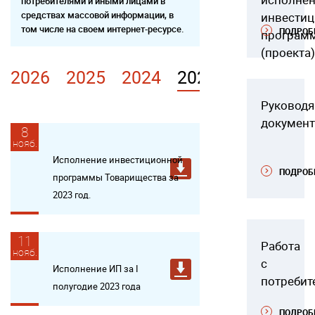
потребителями и иными лицами в
средствах массовой информации, в
инвести
том числе на своем интернет-ресурсе.
ПОДРОБ
програм
(проекта)
2026
2025
2024
2023
2022
20
Руковод
докумен
8
нояб.
Исполнение инвестиционной
ПОДРОБ
программы Товарищества за
2023 год.
11
Работа
нояб.
с
Исполнение ИП за I
потребит
полугодие 2023 года
ПОДРОБ