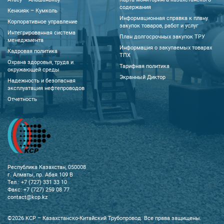
содержания
Кенкияк – Кумколь
Информационная справка к плану
Корпоративное управление
закупок товаров, работ и услуг
Интегрированная система
План долгосрочных закупок ТРУ
менеджмента
Информация о закупаемых товарах
Кадровая политика
ТПХ
Охрана здоровья, труда и
Тарифная политика
окружающей среды
Экранный Диктор
Надежность и безопасная
эксплуатация нефтепроводов
Отчетность
Республика Казахстан, 050008
г. Алматы, пр. Абая 109 В
Тел.: +7 (727) 331 33 10
Факс: +7 (727) 259 08 77
contact@kcp.kz
©2026 KCP – Казахстанско-Китайский Трубопровод. Все права защищены.