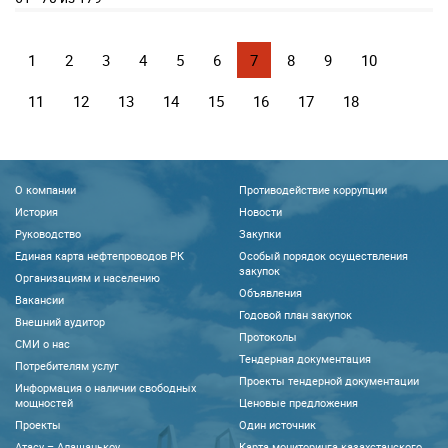
1
2
3
4
5
6
7
8
9
10
11
12
13
14
15
16
17
18
О компании
Противодействие коррупции
История
Новости
Руководство
Закупки
Единая карта нефтепроводов РК
Особый порядок осуществления
закупок
Организациям и населению
Объявления
Вакансии
Годовой план закупок
Внешний аудитор
Протоколы
CМИ о нас
Тендерная документация
Потребителям услуг
Проекты тендерной документации
Информация о наличии свободных
мощностей
Ценовые предложения
Проекты
Один источник
Атасу – Алашанькоу
Карта мониторинга казахстанского