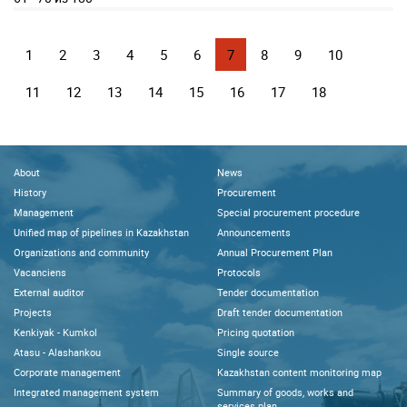
1
2
3
4
5
6
7
8
9
10
11
12
13
14
15
16
17
18
About
News
History
Procurement
Management
Special procurement procedure
Unified map of pipelines in Kazakhstan
Announcements
Organizations and community
Annual Procurement Plan
Vacanciens
Protocols
External auditor
Tender documentation
Projects
Draft tender documentation
Kenkiyak - Kumkol
Pricing quotation
Atasu - Alashankou
Single source
Corporate management
Kazakhstan content monitoring map
Integrated management system
Summary of goods, works and
services plan