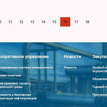
0
11
12
13
14
15
16
17
18
поративное управление
Новости
Закупк
грированная система менеджмента
Новости
Особый п
осуществ
овая политика
Объявлен
на здоровья, труда и
ужающей среды
Годовой п
жность и безопасная
Протокол
луатация нефтепроводов