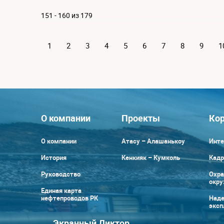
151 - 160 из 179
1
2
3
4
5
6
7
8
9
1
О компании
Проекты
Кор
О компании
Атасу – Алашанькоу
Инте
История
Кенкияк – Кумколь
Кадр
Руководство
Охра
окр
Единая карта
нефтепроводов РК
Наде
эксп
Экранный Диктор