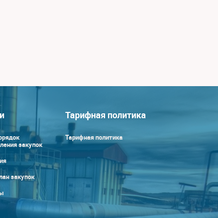
и
Тарифная политика
орядок
Тарифная политика
ления закупок
ия
лан закупок
ы