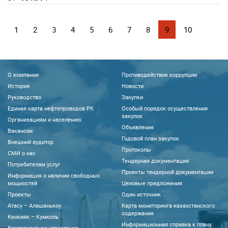
1
2
3
4
5
6
7
8
9
10
О компании
Противодействие коррупции
История
Новости
Руководство
Закупки
Единая карта нефтепроводов РК
Особый порядок осуществления
закупок
Организациям и населению
Объявления
Вакансии
Годовой план закупок
Внешний аудитор
Протоколы
CМИ о нас
Тендерная документация
Потребителям услуг
Проекты тендерной документации
Информация о наличии свободных
мощностей
Ценовые предложения
Проекты
Один источник
Атасу – Алашанькоу
Карта мониторинга казахстанского
содержания
Кенкияк – Кумколь
Информационная справка к плану
Корпоративное управление