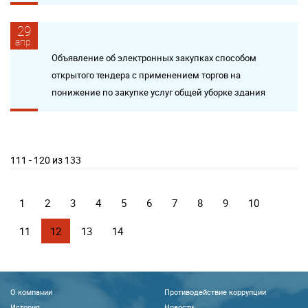
29
апр.
Объявление об электронных закупках способом
открытого тендера с применением торгов на
понижение по закупке услуг общей уборке здания
111 - 120 из 133
1
2
3
4
5
6
7
8
9
10
11
12
13
14
О компании
Противодействие коррупции
История
Новости