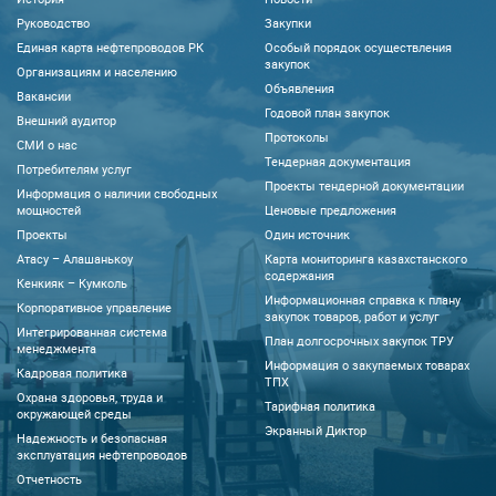
Руководство
Закупки
Единая карта нефтепроводов РК
Особый порядок осуществления
закупок
Организациям и населению
Объявления
Вакансии
Годовой план закупок
Внешний аудитор
Протоколы
CМИ о нас
Тендерная документация
Потребителям услуг
Проекты тендерной документации
Информация о наличии свободных
мощностей
Ценовые предложения
Проекты
Один источник
Атасу – Алашанькоу
Карта мониторинга казахстанского
содержания
Кенкияк – Кумколь
Информационная справка к плану
Корпоративное управление
закупок товаров, работ и услуг
Интегрированная система
План долгосрочных закупок ТРУ
менеджмента
Информация о закупаемых товарах
Кадровая политика
ТПХ
Охрана здоровья, труда и
Тарифная политика
окружающей среды
Экранный Диктор
Надежность и безопасная
эксплуатация нефтепроводов
Отчетность