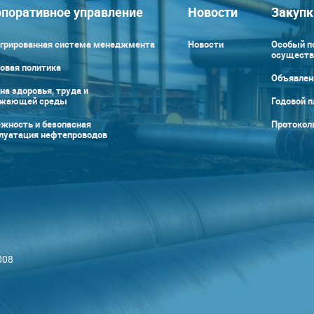
поративное управление
Новости
Закупк
грированная система менеджмента
Новости
Особый п
осуществ
овая политика
Объявлен
на здоровья, труда и
ужающей среды
Годовой п
жность и безопасная
Протокол
луатация нефтепроводов
008