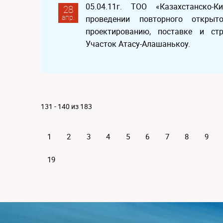
05.04.11г. ТОО «Казахстанско-
28
апр.
проведении повторного откры
проектированию, поставке и стр
Участок Атасу-Алашанькоу.
131 - 140 из 183
1
2
3
4
5
6
7
8
9
19