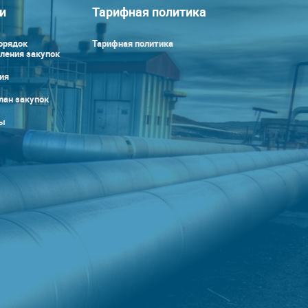
и
Тарифная политика
орядок
Тарифная политика
ления закупок
ия
лан закупок
ы