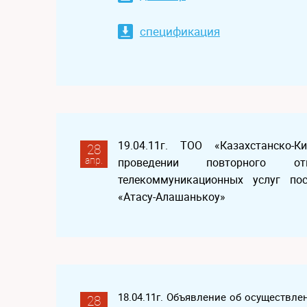
спецификация
19.04.11г. ТОО «Казахстанско-
28
апр.
проведении повторного о
телекоммуникационных услуг по
«Атасу-Алашанькоу»
18.04.11г. Объявление об осуществле
28