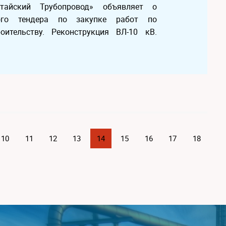
Китайский Трубопровод» объявляет о
того тендера по закупке работ по
оительству. Реконструкция ВЛ-10 кВ.
10
11
12
13
14
15
16
17
18