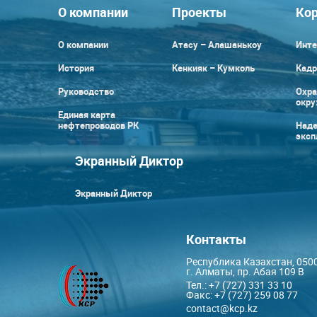
О компании
Проекты
Кор
О компании
Атасу – Алашанькоу
Инте
История
Кенкияк – Кумколь
Кадр
Руководство
Охра
окр
Единая карта
нефтепроводов РК
Наде
эксп
Экранный Диктор
Экранный Диктор
Контакты
Республика Казахстан, 050
г. Алматы, пр. Абая 109 В
Тел.: +7 (727) 331 33 10
Факс: +7 (727) 259 08 77
contact@kcp.kz