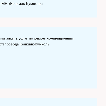
я МН «Кенкияк-Кумколь».
ении закупа услуг по ремонтно-наладочным
фтепровода Кенкияк-Кумколь