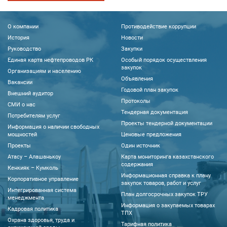
О компании
Противодействие коррупции
История
Новости
Руководство
Закупки
Единая карта нефтепроводов РК
Особый порядок осуществления
закупок
Организациям и населению
Объявления
Вакансии
Годовой план закупок
Внешний аудитор
Протоколы
CМИ о нас
Тендерная документация
Потребителям услуг
Проекты тендерной документации
Информация о наличии свободных
мощностей
Ценовые предложения
Проекты
Один источник
Атасу – Алашанькоу
Карта мониторинга казахстанского
содержания
Кенкияк – Кумколь
Информационная справка к плану
Корпоративное управление
закупок товаров, работ и услуг
Интегрированная система
План долгосрочных закупок ТРУ
менеджмента
Информация о закупаемых товарах
Кадровая политика
ТПХ
Охрана здоровья, труда и
Тарифная политика