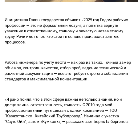
Инициатива Главы государства объявить 2025 год Годом рабочих
профессий — это не формальный лозунг, а попытка вернуть
уважение к ответственному, точному и зачастую незаметному
труду. Речь идёт о тех, кто стоит в основе производственных
процессов
.
Работа инженера по учёту нефти — как раз из таких. Точный замер
объёмов, контроль качества, отбор проб, ведение технической и
расчётной документации — всё это требует строгого соблюдения
стандартов и максимальной концентрации.
«Я рано понял, что в этой сфере важны не только знания, но и
дисциплина, ответственность, точность. С 2010 года мой
профессиональный путь связан с одной компанией — ТОО
“Казахстан
ско
–Китайский Трубопровод”. Начинал с участка
“
Саутс
Ойл”, затем
«
Кумкол
ь
», — рассказывает
Берик
Елбергенов
.