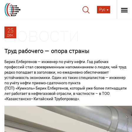
Рус
25
дек.
Труд рабочего — опора страны
Берик Елбергенов — инженер по учёту нефти. Год рабочих
профессий стал своевременным напоминанием о людях, чей труд
редко попадает в заголовки, но ежедневно обеспечивает
устойчивость экономики. Один из таких специалистов — инженер
по учёту нефти
приемо-сдаточного пункта
(ПСП)
«
Кумколь
»
Берик
Елбергенов
, который уже более пятнадцати
лет работает в нефтегазовой отрасли,
в частности – в
ТОО
«Казахстан
ско
–Китайский Трубопровод».