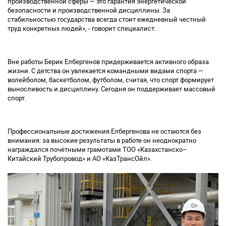
производственной сферы — это гарантия энергетической
безопасности и производственной дисциплины. За
стабильностью государства всегда стоит ежедневный честный
труд конкретных людей»
, - говорит специалист.
Вне работы
Берик
Елбергенов
придерживается активного образа
жизни. С детства он увлекается командными видами спорта —
волейболом, баскетболом, футболом, считая, что спорт формирует
выносливость
и
дисциплину
.
Сегодня он поддерживает массовый
спорт
.
Профессиональные достижения
Елбергенова
не остаются без
внимания: за высокие результаты в работе он неоднократно
награждался почётными грамотами ТОО «Казахстан
ско
–
Китайский Трубопровод» и АО «
КазТрансОйл
».