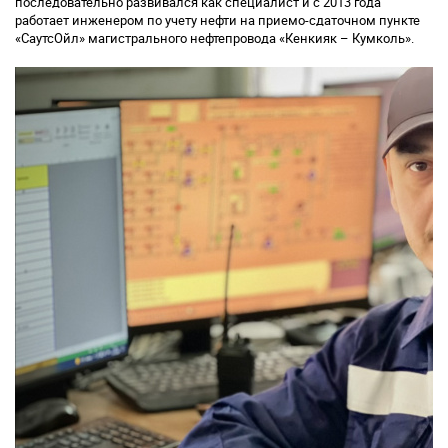
последовательно развивался как специалист и с 2013 года
работает инженером по учету нефти на приемо-сдаточном пункте
«СаутсОйл» магистрального нефтепровода «Кенкияк – Кумколь».