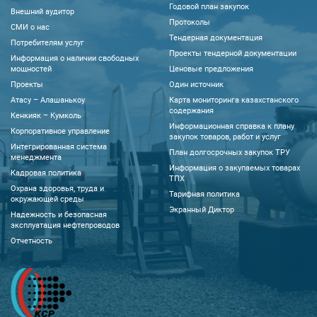
Годовой план закупок
Внешний аудитор
Протоколы
CМИ о нас
Тендерная документация
Потребителям услуг
Проекты тендерной документации
Информация о наличии свободных
мощностей
Ценовые предложения
Проекты
Один источник
Атасу – Алашанькоу
Карта мониторинга казахстанского
содержания
Кенкияк – Кумколь
Информационная справка к плану
Корпоративное управление
закупок товаров, работ и услуг
Интегрированная система
План долгосрочных закупок ТРУ
менеджмента
Информация о закупаемых товарах
Кадровая политика
ТПХ
Охрана здоровья, труда и
Тарифная политика
окружающей среды
Экранный Диктор
Надежность и безопасная
эксплуатация нефтепроводов
Отчетность