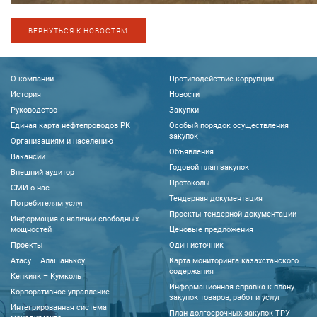
ВЕРНУТЬСЯ К НОВОСТЯМ
О компании
Противодействие коррупции
История
Новости
Руководство
Закупки
Единая карта нефтепроводов РК
Особый порядок осуществления
закупок
Организациям и населению
Объявления
Вакансии
Годовой план закупок
Внешний аудитор
Протоколы
CМИ о нас
Тендерная документация
Потребителям услуг
Проекты тендерной документации
Информация о наличии свободных
мощностей
Ценовые предложения
Проекты
Один источник
Атасу – Алашанькоу
Карта мониторинга казахстанского
содержания
Кенкияк – Кумколь
Информационная справка к плану
Корпоративное управление
закупок товаров, работ и услуг
Интегрированная система
План долгосрочных закупок ТРУ