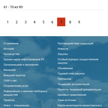
61 - 70 из 90
1
2
3
4
5
6
7
8
9
О компании
Противодействие коррупции
История
Новости
Руководство
Закупки
Единая карта нефтепроводов РК
Особый порядок осуществления
закупок
Организациям и населению
Объявления
Вакансии
Годовой план закупок
Внешний аудитор
Протоколы
CМИ о нас
Тендерная документация
Потребителям услуг
Проекты тендерной документации
Информация о наличии свободных
мощностей
Ценовые предложения
Проекты
Один источник
Атасу – Алашанькоу
Карта мониторинга казахстанского