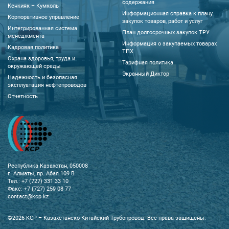
содержания
Кенкияк – Кумколь
Информационная справка к плану
Корпоративное управление
закупок товаров, работ и услуг
Интегрированная система
План долгосрочных закупок ТРУ
менеджмента
Информация о закупаемых товарах
Кадровая политика
ТПХ
Охрана здоровья, труда и
Тарифная политика
окружающей среды
Экранный Диктор
Надежность и безопасная
эксплуатация нефтепроводов
Отчетность
Республика Казахстан, 050008
г. Алматы, пр. Абая 109 В
Тел.: +7 (727) 331 33 10
Факс: +7 (727) 259 08 77
contact@kcp.kz
©2026 KCP – Казахстанско-Китайский Трубопровод. Все права защищены.