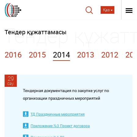
Қаз
Тендер құжаттамасы
2016
2015
2014
2013
2012
20
29
сәу.
Тендерная документация по закупке услуг по
организации праздничных мероприятий
ТД Праздничные мероприятия
Приложение №3 Проект договора