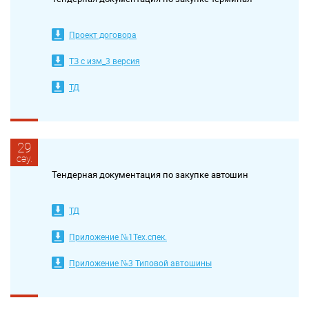
Проект договора
ТЗ c изм_3 версия
ТД
29
сәу.
Тендерная документация по закупке автошин
ТД
Приложение №1Тех.спек.
Приложение №3 Типовой автошины