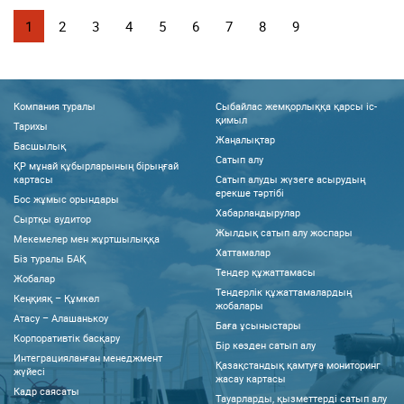
1
2
3
4
5
6
7
8
9
Компания туралы
Сыбайлас жемқорлыққа қарсы іс-
қимыл
Тарихы
Жаңалықтар
Басшылық
Сатып алу
ҚР мұнай құбырларының бірыңғай
картасы
Сатып алуды жүзеге асырудың
ерекше тәртібі
Бос жұмыс орындары
Хабарландырулар
Сыртқы аудитор
Жылдық сатып алу жоспары
Мекемелер мен жұртшылыққа
Хаттамалар
Біз туралы БАҚ
Тендер құжаттамасы
Жобалар
Тендерлік құжаттамалардың
Кеңқияқ – Құмкөл
жобалары
Атасу – Алашанькоу
Баға ұсыныстары
Корпоративтік басқару
Бір көзден сатып алу
Интеграцияланған менеджмент
Қазақстандық қамтуға мониторинг
жүйесі
жасау картасы
Кадр саясаты
Тауарларды, қызметтерді сатып алу