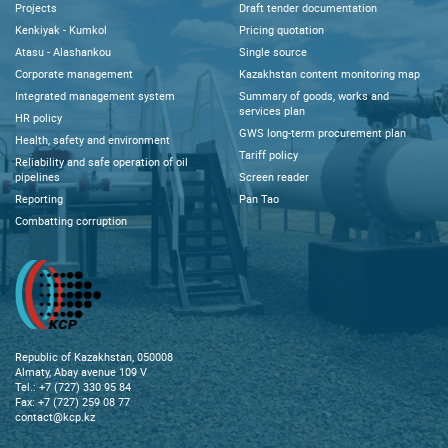
Projects
Draft tender documentation
Kenkiyak - Kumkol
Pricing quotation
Atasu - Alashankou
Single source
Corporate management
Kazakhstan content monitoring map
Integrated management system
Summary of goods, works and
services plan
HR policy
GWS long-term procurement plan
Health, safety and environment
Tariff policy
Reliability and safe operation of oil
pipelines
Screen reader
Reporting
Pan Tao
Combatting corruption
Republic of Kazakhstan, 050008
Almaty, Abay avenue 109 V
Tel.: +7 (727) 330 95 84
Fax: +7 (727) 259 08 77
contact@kcp.kz