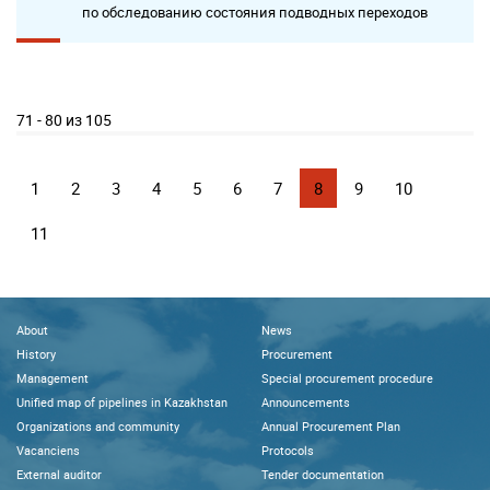
по обследованию состояния подводных переходов
71 - 80 из 105
1
2
3
4
5
6
7
8
9
10
11
About
News
History
Procurement
Management
Special procurement procedure
Unified map of pipelines in Kazakhstan
Announcements
Organizations and community
Annual Procurement Plan
Vacanciens
Protocols
External auditor
Tender documentation