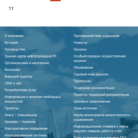
11
О компании
Противодействие коррупции
История
Новости
Руководство
Закупки
Единая карта нефтепроводов РК
Особый порядок осуществления
закупок
Организациям и населению
Объявления
Вакансии
Годовой план закупок
Внешний аудитор
Протоколы
CМИ о нас
Тендерная документация
Потребителям услуг
Проекты тендерной документации
Информация о наличии свободных
мощностей
Ценовые предложения
Проекты
Один источник
Атасу – Алашанькоу
Карта мониторинга казахстанского
содержания
Кенкияк – Кумколь
Информационная справка к плану
Корпоративное управление
закупок товаров, работ и услуг
Интегрированная система
План долгосрочных закупок ТРУ