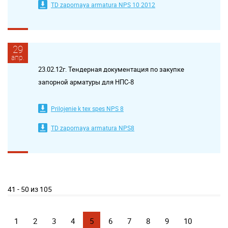
TD zapornaya armatura NPS 10 2012
29
апр.
23.02.12г. Тендерная документация по закупке
запорной арматуры для НПС-8
Prilojenie k tex spes NPS 8
TD zapornaya armatura NPS8
41 - 50 из 105
1
2
3
4
5
6
7
8
9
10