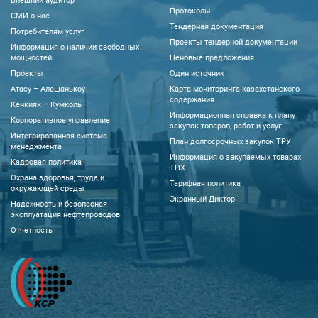
Протоколы
CМИ о нас
Тендерная документация
Потребителям услуг
Проекты тендерной документации
Информация о наличии свободных
мощностей
Ценовые предложения
Проекты
Один источник
Атасу – Алашанькоу
Карта мониторинга казахстанского
содержания
Кенкияк – Кумколь
Информационная справка к плану
Корпоративное управление
закупок товаров, работ и услуг
Интегрированная система
План долгосрочных закупок ТРУ
менеджмента
Информация о закупаемых товарах
Кадровая политика
ТПХ
Охрана здоровья, труда и
Тарифная политика
окружающей среды
Экранный Диктор
Надежность и безопасная
эксплуатация нефтепроводов
Отчетность