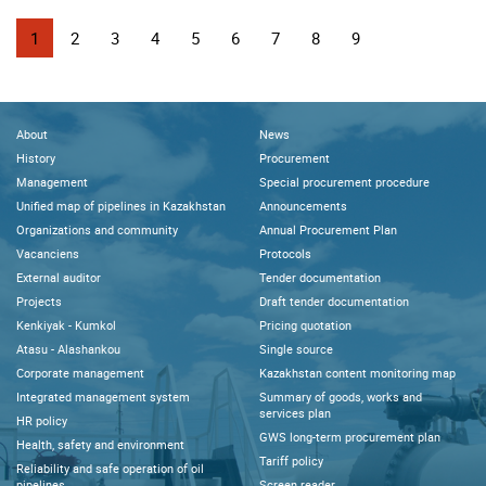
1
2
3
4
5
6
7
8
9
About
News
History
Procurement
Management
Special procurement procedure
Unified map of pipelines in Kazakhstan
Announcements
Organizations and community
Annual Procurement Plan
Vacanciens
Protocols
External auditor
Tender documentation
Projects
Draft tender documentation
Kenkiyak - Kumkol
Pricing quotation
Atasu - Alashankou
Single source
Corporate management
Kazakhstan content monitoring map
Integrated management system
Summary of goods, works and
services plan
HR policy
GWS long-term procurement plan
Health, safety and environment
Tariff policy
Reliability and safe operation of oil
pipelines
Screen reader