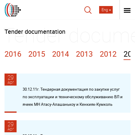
Eng
Tender documentation
2016
2015
2014
2013
2012
20
29
Apr
30.12.11г. Тендерная документация по закупке услуг
по эксплуатации и техническому обслуживанию ВЛ и
ячеек МН Атасу-Алашанькоу и Кенкияк-Кумколь
29
Apr