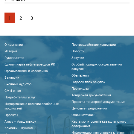
1
2
3
О компании
Противодействие коррупции
История
Новости
Руководство
Закупки
Единая карта нефтепроводов РК
Особый порядок осуществления
закупок
Организациям и населению
Объявления
Вакансии
Годовой план закупок
Внешний аудитор
Протоколы
CМИ о нас
Тендерная документация
Потребителям услуг
Проекты тендерной документации
Информация о наличии свободных
мощностей
Ценовые предложения
Проекты
Один источник
Атасу – Алашанькоу
Карта мониторинга казахстанского
содержания
Кенкияк – Кумколь
Информационная справка к плану