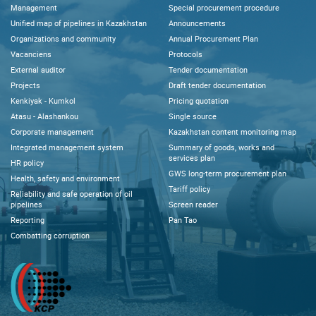
Management
Special procurement procedure
Unified map of pipelines in Kazakhstan
Announcements
Organizations and community
Annual Procurement Plan
Vacanciens
Protocols
External auditor
Tender documentation
Projects
Draft tender documentation
Kenkiyak - Kumkol
Pricing quotation
Atasu - Alashankou
Single source
Corporate management
Kazakhstan content monitoring map
Integrated management system
Summary of goods, works and
services plan
HR policy
GWS long-term procurement plan
Health, safety and environment
Tariff policy
Reliability and safe operation of oil
pipelines
Screen reader
Reporting
Pan Tao
Combatting corruption