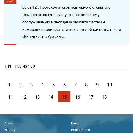
Apr
08.02.12г. Протокол итогов повторного открытого
тендера по закупке услуг по техническому
обслуживанию и текущему ремонту системы
измерения количества и показателей качества нефти
«Кенкияк» и «Кумколь»
141 - 150 из 180
1
2
3
4
5
6
7
8
9
10
11
12
13
14
15
16
17
18
About
News
History
Procurement