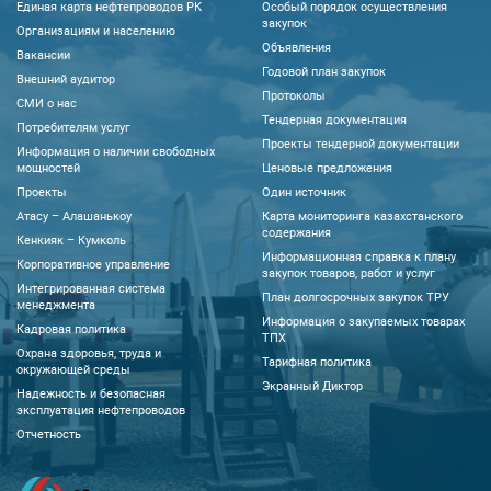
Единая карта нефтепроводов РК
Особый порядок осуществления
закупок
Организациям и населению
Объявления
Вакансии
Годовой план закупок
Внешний аудитор
Протоколы
CМИ о нас
Тендерная документация
Потребителям услуг
Проекты тендерной документации
Информация о наличии свободных
мощностей
Ценовые предложения
Проекты
Один источник
Атасу – Алашанькоу
Карта мониторинга казахстанского
содержания
Кенкияк – Кумколь
Информационная справка к плану
Корпоративное управление
закупок товаров, работ и услуг
Интегрированная система
План долгосрочных закупок ТРУ
менеджмента
Информация о закупаемых товарах
Кадровая политика
ТПХ
Охрана здоровья, труда и
Тарифная политика
окружающей среды
Экранный Диктор
Надежность и безопасная
эксплуатация нефтепроводов
Отчетность