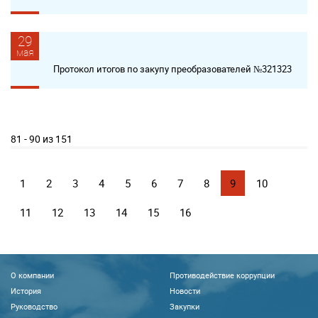
29
мая
Протокол итогов по закупу преобразователей №321323
81 - 90 из 151
1
2
3
4
5
6
7
8
9
10
11
12
13
14
15
16
О компании
Противодействие коррупции
История
Новости
Руководство
Закупки