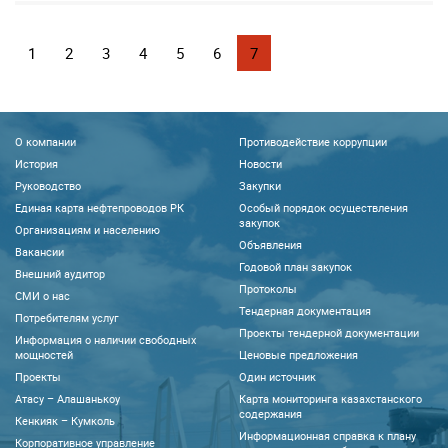
1
2
3
4
5
6
7
О компании
Противодействие коррупции
История
Новости
Руководство
Закупки
Единая карта нефтепроводов РК
Особый порядок осуществления
закупок
Организациям и населению
Объявления
Вакансии
Годовой план закупок
Внешний аудитор
Протоколы
CМИ о нас
Тендерная документация
Потребителям услуг
Проекты тендерной документации
Информация о наличии свободных
мощностей
Ценовые предложения
Проекты
Один источник
Атасу – Алашанькоу
Карта мониторинга казахстанского
содержания
Кенкияк – Кумколь
Информационная справка к плану
Корпоративное управление