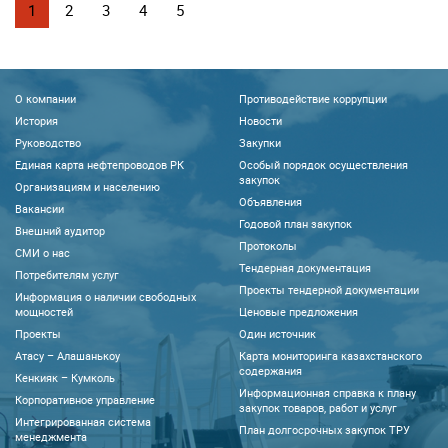
1
2
3
4
5
О компании
Противодействие коррупции
История
Новости
Руководство
Закупки
Единая карта нефтепроводов РК
Особый порядок осуществления
закупок
Организациям и населению
Объявления
Вакансии
Годовой план закупок
Внешний аудитор
Протоколы
CМИ о нас
Тендерная документация
Потребителям услуг
Проекты тендерной документации
Информация о наличии свободных
мощностей
Ценовые предложения
Проекты
Один источник
Атасу – Алашанькоу
Карта мониторинга казахстанского
содержания
Кенкияк – Кумколь
Информационная справка к плану
Корпоративное управление
закупок товаров, работ и услуг
Интегрированная система
План долгосрочных закупок ТРУ
менеджмента