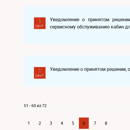
Уведомление о принятом решении
1
сент.
сервисному обслуживанию кабин дл
Уведомление о принятом решении, 
1
сент.
51 - 60 из 72
1
2
3
4
5
6
7
8