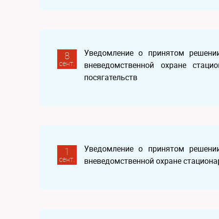
Уведомление о принятом решении
8
сент.
вневедомственной охране стаци
посягательств
Уведомление о принятом решении
1
сент.
вневедомственной охране стациона