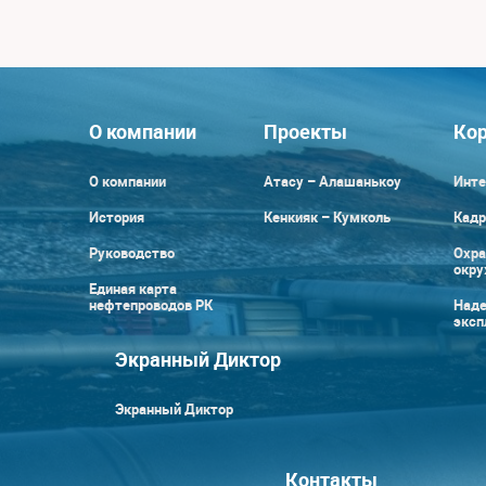
О компании
Проекты
Кор
О компании
Атасу – Алашанькоу
Инте
История
Кенкияк – Кумколь
Кадр
Руководство
Охра
окр
Единая карта
нефтепроводов РК
Наде
эксп
Экранный Диктор
Экранный Диктор
Контакты