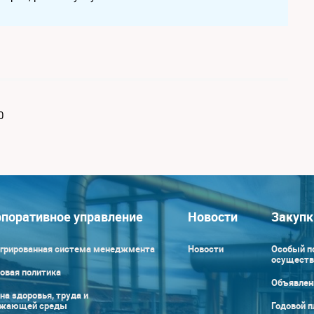
0
поративное управление
Новости
Закупк
грированная система менеджмента
Новости
Особый п
осуществ
овая политика
Объявлен
на здоровья, труда и
ужающей среды
Годовой п