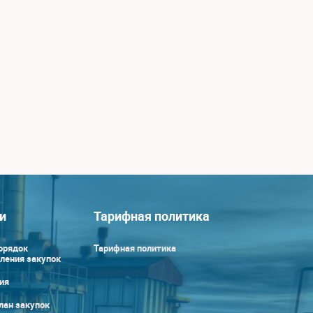
и
Тарифная политика
орядок
Тарифная политика
ления закупок
ия
лан закупок