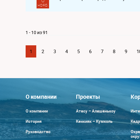
6
нояб.
1 - 10 из 91
1
2
3
4
5
6
7
8
9
1
О компании
Проекты
Кор
О компании
Атасу – Алашанькоу
Инте
История
Кенкияк – Кумколь
Кадр
Руководство
Охра
окр