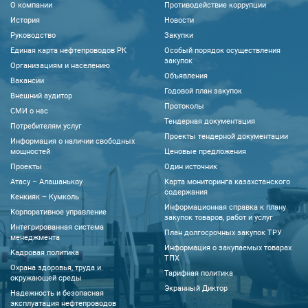
О компании
Противодействие коррупции
История
Новости
Руководство
Закупки
Единая карта нефтепроводов РК
Особый порядок осуществления
закупок
Организациям и населению
Объявления
Вакансии
Годовой план закупок
Внешний аудитор
Протоколы
CМИ о нас
Тендерная документация
Потребителям услуг
Проекты тендерной документации
Информация о наличии свободных
мощностей
Ценовые предложения
Проекты
Один источник
Атасу – Алашанькоу
Карта мониторинга казахстанского
содержания
Кенкияк – Кумколь
Информационная справка к плану
Корпоративное управление
закупок товаров, работ и услуг
Интегрированная система
План долгосрочных закупок ТРУ
менеджмента
Информация о закупаемых товарах
Кадровая политика
ТПХ
Охрана здоровья, труда и
Тарифная политика
окружающей среды
Экранный Диктор
Надежность и безопасная
эксплуатация нефтепроводов