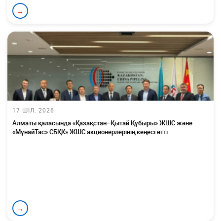
→
17 ШІЛ. 2026
Алматы қаласында «Қазақстан–Қытай Құбыры» ЖШС және
«МұнайТас» СБҚК» ЖШС акционерлерінің кеңесі өтті
→