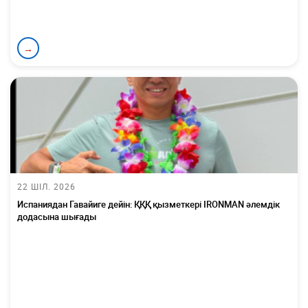
→
22 ШІЛ. 2026
Испаниядан Гавайиге дейін: ҚҚҚ қызметкері IRONMAN әлемдік
додасына шығады