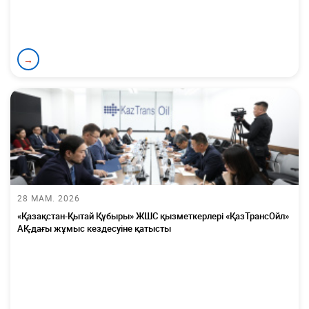
→
28 МАМ. 2026
«Қазақстан-Қытай Құбыры» ЖШС қызметкерлері «ҚазТрансОйл»
АҚ-дағы жұмыс кездесуіне қатысты