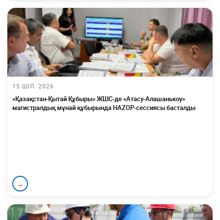
15 ШІЛ. 2026
«Қазақстан-Қытай Құбыры» ЖШС-де «Атасу-Алашанькоу»
магистралдық мұнай құбырында HAZOP-сессиясы басталды
→