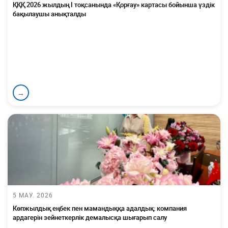
ҚҚҚ 2026 жылдың І тоқсанында «Қорғау» картасы бойынша үздік
бақылаушы анықталды
→
5 МАУ. 2026
Көпжылдық еңбек пен мамандыққа адалдық: компания
ардагерін зейнеткерлік демалысқа шығарып салу