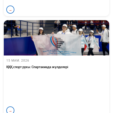
→
15 МАМ. 2026
ҚҚҚ спорт рухы: Спартакиада жүлделері
→