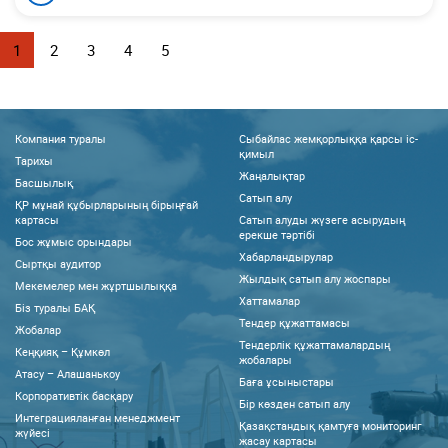
1
2
3
4
5
Компания туралы
Сыбайлас жемқорлыққа қарсы іс-
қимыл
Тарихы
Жаңалықтар
Басшылық
Сатып алу
ҚР мұнай құбырларының бірыңғай
картасы
Сатып алуды жүзеге асырудың
ерекше тәртібі
Бос жұмыс орындары
Хабарландырулар
Сыртқы аудитор
Жылдық сатып алу жоспары
Мекемелер мен жұртшылыққа
Хаттамалар
Біз туралы БАҚ
Тендер құжаттамасы
Жобалар
Тендерлік құжаттамалардың
Кеңқияқ – Құмкөл
жобалары
Атасу – Алашанькоу
Баға ұсыныстары
Корпоративтік басқару
Бір көзден сатып алу
Интеграцияланған менеджмент
Қазақстандық қамтуға мониторинг
жүйесі
жасау картасы