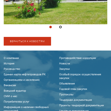
ВЕРНУТЬСЯ К НОВОСТЯМ
О компании
Противодействие коррупции
История
Новости
Руководство
Закупки
Единая карта нефтепроводов РК
Особый порядок осуществления
закупок
Организациям и населению
Объявления
Вакансии
Годовой план закупок
Внешний аудитор
Протоколы
CМИ о нас
Тендерная документация
Потребителям услуг
Проекты тендерной документации
Информация о наличии свободных
мощностей
Ценовые предложения