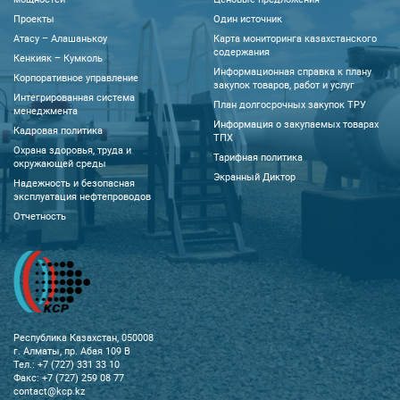
Проекты
Один источник
Атасу – Алашанькоу
Карта мониторинга казахстанского
содержания
Кенкияк – Кумколь
Информационная справка к плану
Корпоративное управление
закупок товаров, работ и услуг
Интегрированная система
План долгосрочных закупок ТРУ
менеджмента
Информация о закупаемых товарах
Кадровая политика
ТПХ
Охрана здоровья, труда и
Тарифная политика
окружающей среды
Экранный Диктор
Надежность и безопасная
эксплуатация нефтепроводов
Отчетность
Республика Казахстан, 050008
г. Алматы, пр. Абая 109 В
Тел.: +7 (727) 331 33 10
Факс: +7 (727) 259 08 77
contact@kcp.kz