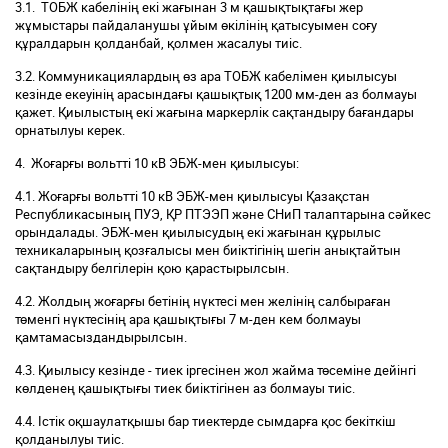
3.1. ТОБЖ кабелінің екі жағынан 3 м қашықтықтағы жер
жұмыстары пайдаланушы ұйым өкілінің қатысуымен соғу
құралдарын қолданбай, қолмен жасалуы тиіс.
3.2. Коммуникациялардың өз ара ТОБЖ кабелімен қиылысуы
кезінде екеуінің арасындағы қашықтық 1200 мм-ден аз болмауы
қажет. Қиылыстың екі жағына маркерлік сақтандыру бағандары
орнатылуы керек.
4. Жоғарғы вольтті 10 кВ ЭБЖ-мен қиылысуы:
4.1. Жоғарғы вольтті 10 кВ ЭБЖ-мен қиылысуы Қазақстан
Республикасының ПУЭ, ҚР ПТЭЭП және СНиП талаптарына сәйкес
орындалады. ЭБЖ-мен қиылысудың екі жағынан құрылыс
техникаларының қозғалысы мен биіктігінің шегін анықтайтын
сақтандыру белгілерін қою қарастырылсын.
4.2. Жолдың жоғарғы бетінің нүктесі мен желінің салбыраған
төменгі нүктесінің ара қашықтығы 7 м-ден кем болмауы
қамтамасыздандырылсын.
4.3. Қиылысу кезінде - тиек іргесінен жол жайма төсеміне дейінгі
көлденең қашықтығы тиек биіктігінен аз болмауы тиіс.
4.4. Істік оқшаулатқышы бар тиектерде сымдарға қос бекіткіш
қолданылуы тиіс.