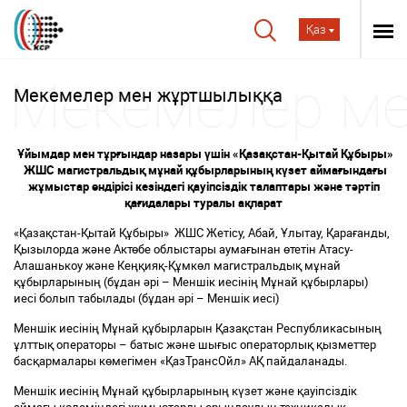
Қаз
Мекемелер мен жұртшылыққа
Ұйымдар мен тұрғындар назары үшін «Қазақстан-Қытай Құбыры»
ЖШС магистральдық мұнай құбырларының күзет аймағындағы
жұмыстар өндірісі кезіндегі қауіпсіздік талаптары және тәртіп
қағидалары туралы ақпарат
«Қазақстан-Қытай Құбыры» ЖШС Жетісу, Абай, Ұлытау, Қарағанды,
Қызылорда және Актөбе облыстары аумағынан өтетін Атасу-
Алашанькоу және Кеңқияқ-Құмкөл магистральдық мұнай
құбырларының (бұдан әрі – Меншік иесінің Мұнай құбырлары)
иесі болып табылады (бұдан әрі – Меншік иесі)
Меншік иесінің Мұнай құбырларын Қазақстан Республикасының
ұлттық операторы – батыс және шығыс операторлық қызметтер
басқармалары көмегімен «ҚазТрансОйл» АҚ пайдаланады.
Меншік иесінің Мұнай құбырларының күзет және қауіпсіздік