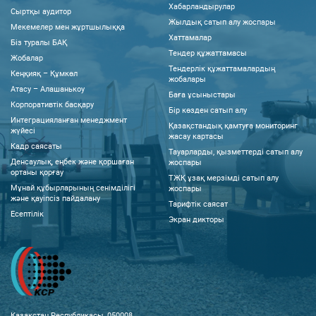
Хабарландырулар
Сыртқы аудитор
Жылдық сатып алу жоспары
Мекемелер мен жұртшылыққа
Хаттамалар
Біз туралы БАҚ
Тендер құжаттамасы
Жобалар
Тендерлік құжаттамалардың
Кеңқияқ – Құмкөл
жобалары
Атасу – Алашанькоу
Баға ұсыныстары
Корпоративтік басқару
Бір көзден сатып алу
Интеграцияланған менеджмент
Қазақстандық қамтуға мониторинг
жүйесі
жасау картасы
Кадр саясаты
Тауарларды, қызметтерді сатып алу
Денсаулық, еңбек және қоршаған
жоспары
ортаны қорғау
ТЖҚ ұзақ мерзімді сатып алу
Мұнай құбырларының сенімділігі
жоспары
және қауіпсіз пайдалану
Тарифтік саясат
Есептілік
Экран дикторы
Қазақстан Республикасы, 050008