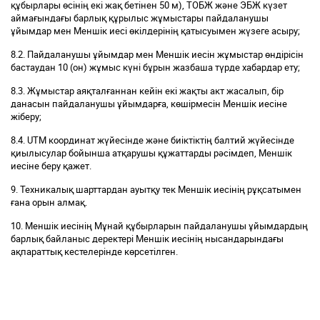
құбырлары өсінің екі жақ бетінен 50 м), ТОБЖ және ЭБЖ күзет
аймағындағы барлық құрылыс жұмыстары пайдаланушы
ұйымдар мен Меншік иесі өкілдерінің қатысуымен жүзеге асыру;
8.2. Пайдаланушы ұйымдар мен Меншік иесін жұмыстар өндірісін
бастаудан 10 (он) жұмыс күні бұрын жазбаша түрде хабардар ету;
8.3. Жұмыстар аяқталғаннан кейін екі жақты акт жасалып, бір
данасын пайдаланушы ұйымдарға, көшірмесін Меншік иесіне
жіберу;
8.4. UTM координат жүйесінде және биіктіктің балтий жүйесінде
қиылысулар бойынша атқарушы құжаттарды рәсімдеп, Меншік
иесіне беру қажет.
9. Техникалық шарттардан ауытқу тек Меншік иесінің рұқсатымен
ғана орын алмақ.
10. Меншік иесінің Мұнай құбырларын пайдаланушы ұйымдардың
барлық байланыс деректері Меншік иесінің нысандарындағы
ақпараттық кестелерінде көрсетілген.