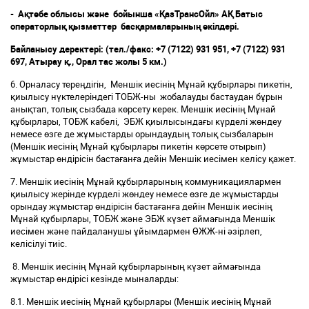
-
Ақтөбе облысы және бойынша «ҚазТрансОйл» АҚ Бат
ыс
операторлық қызметтер басқармаларының өкілдері
.
Байланысу деректері
: (тел./факс: +7 (7122) 931 951, +7 (7122) 931
697, Атырау
қ.
,
О
рал
тас жолы 5 км.
)
6. Орналасу тереңдігін, Меншік иесінің Мұнай құбырлары
пикетін,
қиылысу нүктелеріндегі ТОБЖ-ны жобалауды бастаудан бұрын
анықтап, толық сызбада көрсету керек. Меншік иесінің Мұнай
құбырлары, ТОБЖ кабелі, ЭБЖ қиылысындағы күрделі жөндеу
немесе өзге де жұмыстарды орындаудың толық сызбаларын
(Меншік иесінің Мұнай құбырлары
пикетін көрсете отырып)
жұмыстар өндірісін бастағанға дейін Меншік иесімен келісу қажет.
7. Меншік иесінің Мұнай құбырларының коммуникациялармен
қиылысу жерінде күрделі жөндеу немесе өзге де жұмыстарды
орындау жұмыстар өндірісін бастағанға дейін Меншік иесінің
Мұнай құбырлары, ТОБЖ және ЭБЖ күзет аймағында Меншік
иесімен және пайдаланушы ұйымдармен ӨЖЖ-ні әзірлеп,
келісілуі тиіс.
8. Меншік иесінің Мұнай құбырларының күзет аймағында
жұмыстар өндірісі кезінде мыналарды:
8.1. Меншік иесінің Мұнай құбырлары (Меншік иесінің Мұнай