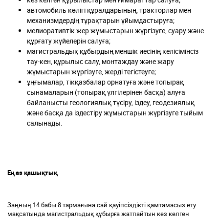
автомобиль көлігі құралдарының, тракторлар мен
механизмдердің тұрақтарын ұйымдастыруға;
мелиоративтік жер жұмыстарын жүргізуге, суару және
құрғату жүйелерін салуға;
магистральдық құбырдың меншік иесінің келісімінсіз
тау-кен, құрылыс салу, монтаждау және жару
жұмыстарын жүргізуге, жерді тегістеуге;
ұңғымалар, тікқазбалар орнатуға және топырақ
сынамаларын (топырақ үлгілерінен басқа) алуға
байланысты геологиялық түсіру, іздеу, геодезиялық
және басқа да іздестіру жұмыстарын жүргізуге тыйым
салынады.
Ең аз қашықтық
Заңның 14 бабы 8 тармағына сай қауіпсіздікті қамтамасыз ету
мақсатында магистральдық құбырға жатпайтын кез келген