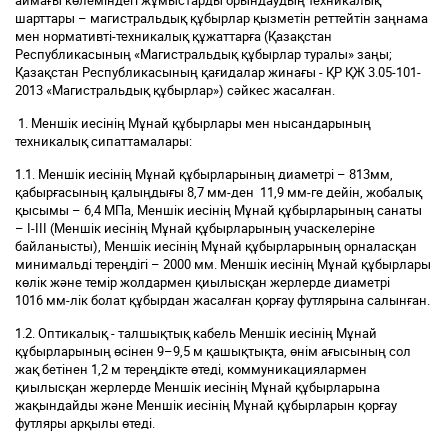
аймағы көлеміндегі жұмыстарды орындаудың техникалық
шарттары – магистральдық құбырлар қызметін реттейтін заңнама
мен нормативті-техникалық құжаттарға (Қазақстан
Республикасының «Магистральдық құбырлар туралы» заңы;
Қазақстан Республикасының қағидалар жинағы - ҚР ҚЖ 3.05-101-
2013 «Магистральдық құбырлар») сәйкес жасалған.
1. Меншік иесінің Мұнай құбырлары мен нысандарының
техникалық сипаттамалары:
1.1. Меншік иесінің Мұнай құбырларының диаметрі – 813мм,
қабырғасының қалыңдығы 8,7 мм-ден 11,9 мм-ге дейін, жобалық
қысымы – 6,4 МПа, Меншік иесінің Мұнай құбырларының санаты
– I-III (Меншік иесінің Мұнай құбырларының учаскелеріне
байланысты), Меншік иесінің Мұнай құбырларының орналасқан
минимальді тереңдігі – 2000 мм. Меншік иесінің Мұнай құбырлары
көлік және темір жолдармен қиылысқан жерлерде диаметрі
1016 мм-лік болат құбырдан жасалған қорғау футлярына салынған.
1.2. Оптикалық - талшықтық кабель Меншік иесінің Мұнай
құбырларының өсінен 9–9,5 м қашықтықта, өнім ағысының сол
жақ бетінен 1,2 м тереңдікте өтеді, коммуникациялармен
қиылысқан жерлерде Меншік иесінің Мұнай құбырларына
жақындайды және Меншік иесінің Мұнай құбырларын қорғау
футляры арқылы өтеді.