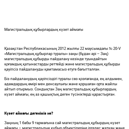
Магистральдық құбырлардың күзет аймағы
Қазақстан Республикасының 2012 жылғы 22 маусымдағы № 20-V
«Магистральдық құбырлар туралы» заңы (бұдан әрі – Заң)
магистральдық құбырды пайдалану кезінде туындайтын
қоғамдық қатынастарды реттейді және магистральдық құбырды
қауіпсіз пайдалануды қамтамасыз етуге бағытталған.
Біз пайдаланудың қауіпсіздігі туралы сөз қозғағанда, ең алдымен,
адамдардың өмірі мен денсаулығы және қоршаған орта жайлы
айтып отырмыз. Сондықтан Заң магистральдық құбырлардың
күзет аймағы, ең аз қашықтық деген түсініктерді қарастырған.
Күзет аймағы дегеніміз не?
Заңның 1 бабы 9 тармағына сай магистральдық құбырдың күзет
аймағы – магистральдық құбыр объектілеріне іргелес жатқан және