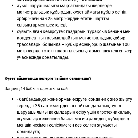
ауыл шаруашылығы мақсатындағы жерлерде
магистральдық құбырдың күзет аймағы құбыр өсінің
әрбір жағынан 25 метр жерден өтетін шартты
сызықтармен шектеледі;
сұйытылған көмірсутек газдарын, тұрақсыз бензин мен
конденсатты тасымалдайтын магистральдық құбыр
трассалары бойында – құбыр өсінің әрбір жағынан 100
метр жерден өтетін шартты сызықтармен шектелген жер
учаскесінде орнатылады.
К
үзет аймағында нелерге тыйым салынады?
Заңның 14 бабы 5 тармағына сай:
· бағбандыққа және орман өсіруге, сондай-ақ жер жырту
тереңдігі 35 сантиметрден аспайтын далалық ауыл
шаруашылығы дақылдарын өсіру үшін агротехникалық
жұмыстар кешенінен басқа, магистральдық құбырдың
меншік иесімен келісілмеген кез келген жұмысты
орындауға;
кез келген құрылыстар мен ғимараттар салуға;