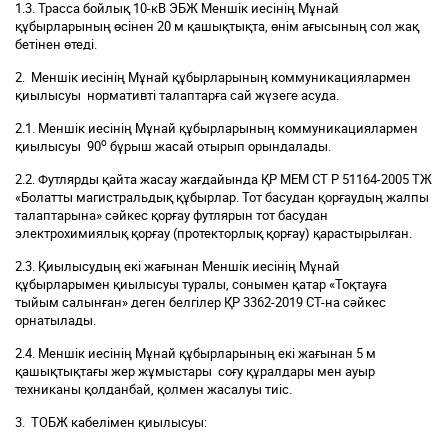
1.3. Трасса бойлық 10-кВ ЭБЖ Меншік иесінің Мұнай
құбырларының өсінен 20 м қашықтықта, өнім ағысының сол жақ
бетінен өтеді.
2. Меншік иесінің Мұнай құбырларының коммуникациялармен
қиылысуы нормативті талаптарға сай жүзеге асуда.
2.1. Меншік иесінің Мұнай құбырларының коммуникациялармен
о
қиылысуы 90
бұрыш жасай отырып орындалады.
2.2. Футлярды қайта жасау жағдайында ҚР МЕМ СТ Р 51164-2005 ТЖ
«Болатты магистральдық құбырлар. Тот басудан қорғаудың жалпы
талаптарына» сәйкес қорғау футлярын тот басудан
электрохимиялық қорғау (протекторлық қорғау) қарастырылған.
2.3. Қиылысудың екі жағынан Меншік иесінің Мұнай
құбырларымен қиылысуы туралы, сонымен қатар «Тоқтауға
тыйым салынған» деген белгілер ҚР 3362-2019 СТ-на сәйкес
орнатылады.
2.4. Меншік иесінің Мұнай құбырларының екі жағынан 5 м
қашықтықтағы жер жұмыстары соғу құралдары мен ауыр
техниканы қолданбай, қолмен жасалуы тиіс.
3. ТОБЖ кабелімен қиылысуы: