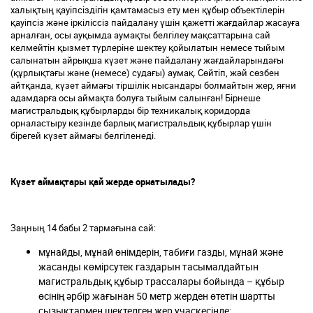
халықтың қауіпсіздігін қамтамасыз ету мен құбыр объектілерін
қауіпсіз және іркіліссіз пайдалану үшін қажетті жағдайлар жасауға
арналған, осы ауқымда аумақты белгілеу мақсаттарына сай
келмейтін қызмет түрлеріне шектеу қойылатын немесе тыйым
салынатын айрықша күзет және пайдалану жағдайларындағы
(құрлықтағы және (немесе) судағы) аумақ. Сөйтіп, жәй сөзбен
айтқанда, күзет аймағы тіршілік нысандары болмайтын жер, яғни
адамдарға осы аймақта болуға тыйым салынған! Бірнеше
магистральдық құбырларды бір техникалық коридорда
орналастыру кезінде барлық магистральдық құбырлар үшін
бірегей күзет аймағы белгіленеді.
Күзет аймақтары
қай жерде орнатылады?
Заңның 14 бабы 2 тармағына сай:
мұнайды, мұнай өнімдерін, табиғи газды, мұнай және
жасанды көмірсутек газдарын тасымалдайтын
магистральдық құбыр трассалары бойында – құбыр
өсінің әрбір жағынан 50 метр жерден өтетін шартты
сызықтармен шектелген жер учаскесінде;