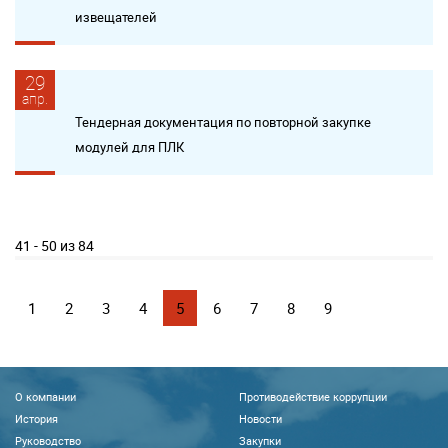
извещателей
29
апр.
Тендерная документация по повторной закупке
модулей для ПЛК
41 - 50 из 84
1
2
3
4
5
6
7
8
9
О компании
Противодействие коррупции
История
Новости
Руководство
Закупки