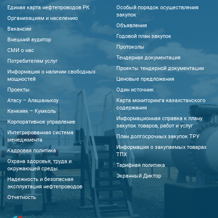
Единая карта нефтепроводов РК
Особый порядок осуществления
закупок
Организациям и населению
Объявления
Вакансии
Годовой план закупок
Внешний аудитор
Протоколы
CМИ о нас
Тендерная документация
Потребителям услуг
Проекты тендерной документации
Информация о наличии свободных
мощностей
Ценовые предложения
Проекты
Один источник
Атасу – Алашанькоу
Карта мониторинга казахстанского
содержания
Кенкияк – Кумколь
Информационная справка к плану
Корпоративное управление
закупок товаров, работ и услуг
Интегрированная система
План долгосрочных закупок ТРУ
менеджмента
Информация о закупаемых товарах
Кадровая политика
ТПХ
Охрана здоровья, труда и
Тарифная политика
окружающей среды
Экранный Диктор
Надежность и безопасная
эксплуатация нефтепроводов
Отчетность