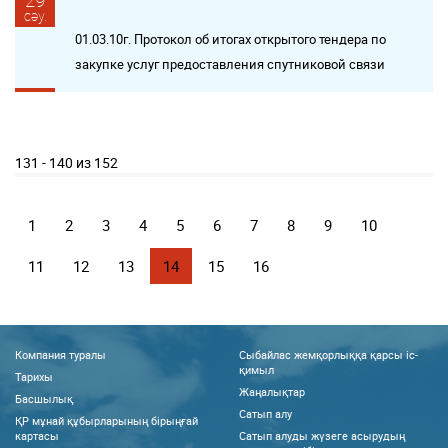
29
сәу.
01.03.10г. Протокол об итогах открытого тендера по
закупке услуг предоставления спутниковой связи
131 - 140 из 152
1
2
3
4
5
6
7
8
9
10
11
12
13
14
15
16
Компания туралы
Сыбайлас жемқорлыққа қарсы іс-
қимыл
Тарихы
Жаңалықтар
Басшылық
Сатып алу
ҚР мұнай құбырларының бірыңғай
картасы
Сатып алуды жүзеге асырудың