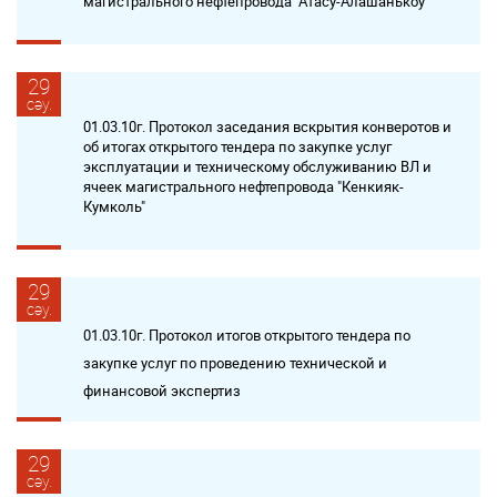
магистрального нефтепровода "Атасу-Алашанькоу"
29
сәу.
01.03.10г. Протокол заседания вскрытия конверотов и
об итогах открытого тендера по закупке услуг
эксплуатации и техническому обслуживанию ВЛ и
ячеек магистрального нефтепровода "Кенкияк-
Кумколь"
29
сәу.
01.03.10г. Протокол итогов открытого тендера по
закупке услуг по проведению технической и
финансовой экспертиз
29
сәу.