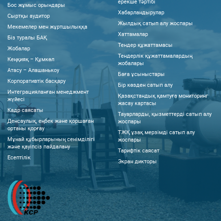
ерекше тәртібі
Бос жұмыс орындары
Хабарландырулар
Сыртқы аудитор
Жылдық сатып алу жоспары
Мекемелер мен жұртшылыққа
Хаттамалар
Біз туралы БАҚ
Тендер құжаттамасы
Жобалар
Тендерлік құжаттамалардың
Кеңқияқ – Құмкөл
жобалары
Атасу – Алашанькоу
Баға ұсыныстары
Корпоративтік басқару
Бір көзден сатып алу
Интеграцияланған менеджмент
Қазақстандық қамтуға мониторинг
жүйесі
жасау картасы
Кадр саясаты
Тауарларды, қызметтерді сатып алу
Денсаулық, еңбек және қоршаған
жоспары
ортаны қорғау
ТЖҚ ұзақ мерзімді сатып алу
Мұнай құбырларының сенімділігі
жоспары
және қауіпсіз пайдалану
Тарифтік саясат
Есептілік
Экран дикторы