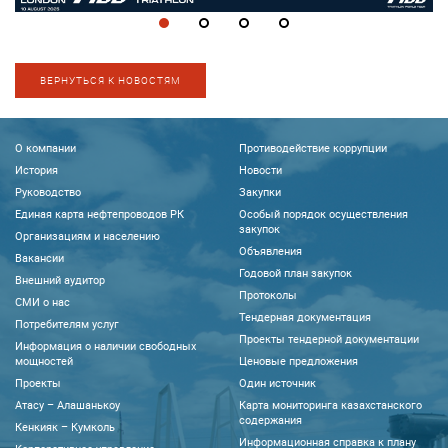
ВЕРНУТЬСЯ К НОВОСТЯМ
О компании
Противодействие коррупции
История
Новости
Руководство
Закупки
Единая карта нефтепроводов РК
Особый порядок осуществления
закупок
Организациям и населению
Объявления
Вакансии
Годовой план закупок
Внешний аудитор
Протоколы
CМИ о нас
Тендерная документация
Потребителям услуг
Проекты тендерной документации
Информация о наличии свободных
мощностей
Ценовые предложения
Проекты
Один источник
Атасу – Алашанькоу
Карта мониторинга казахстанского
содержания
Кенкияк – Кумколь
Информационная справка к плану