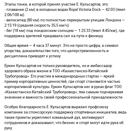
Этапы гонки, в которой принял участие Е. Кульсартов, это:
- плавание (2 км) в холодных водах Royal Victoria Dock — 42:03 (темп
2:06/100 м).
- велосипед (80 км) по полностью перекрытым улицам Лондона —
2:15:19 (средняя скорость 35,5 км/ч)
- бег (18 км) под лондонским солнцем — 1:25:33 (темп 4:45/км), где
поддержка зрителей придавала сил на пути к финишу.
Общее время — 4 часа 37 минут. Это не просто цифра, а символ
упорства, доказательство того, что целеустремленность и
дисциплина приводят к успеху.
Еркин Кульсартов не только руководитель, но и амбассадор
здорового образа жизни в ТОО «Казахстанско-Китайский
Трубопровод». Его участие в международных стартах — яркий
пример корпоративных ценностей, где спорт становится частью
корпоративной культуры. Еркин Кульсартов нес в руках флаг ТОО
«Казахстанско-Китайский Трубопровод», тем самым подчеркивая
значение и важность своей профессиональной принадлежности.
Особую благодарность Е. Кульсартов выразил профсоюзу
компании за спонсорскую поддержку спортивных инициатив, ведь
такие проекты укрепляют командный дух, мотивируют
сотрудников и доказывают, что бизнес и спорт могут идти рука об
руку.