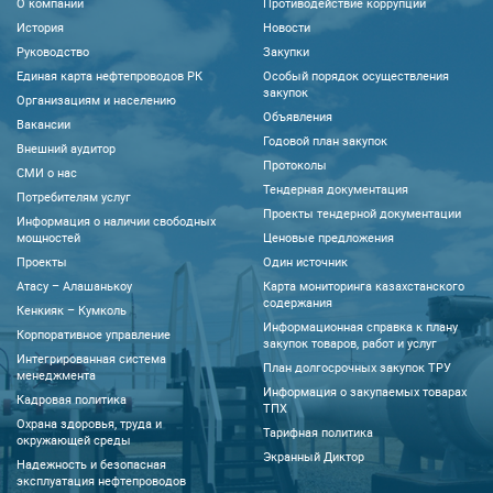
О компании
Противодействие коррупции
История
Новости
Руководство
Закупки
Единая карта нефтепроводов РК
Особый порядок осуществления
закупок
Организациям и населению
Объявления
Вакансии
Годовой план закупок
Внешний аудитор
Протоколы
CМИ о нас
Тендерная документация
Потребителям услуг
Проекты тендерной документации
Информация о наличии свободных
мощностей
Ценовые предложения
Проекты
Один источник
Атасу – Алашанькоу
Карта мониторинга казахстанского
содержания
Кенкияк – Кумколь
Информационная справка к плану
Корпоративное управление
закупок товаров, работ и услуг
Интегрированная система
План долгосрочных закупок ТРУ
менеджмента
Информация о закупаемых товарах
Кадровая политика
ТПХ
Охрана здоровья, труда и
Тарифная политика
окружающей среды
Экранный Диктор
Надежность и безопасная
эксплуатация нефтепроводов