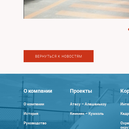
ВЕРНУТЬСЯ К НОВОСТЯМ
О компании
Проекты
Кор
О компании
Атасу – Алашанькоу
Инте
История
Кенкияк – Кумколь
Кадр
Руководство
Охра
окр