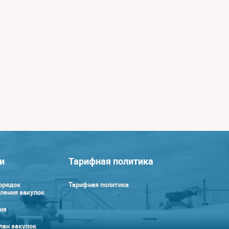
и
Тарифная политика
орядок
Тарифная политика
ления закупок
ия
лан закупок