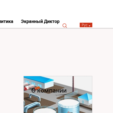
литика
Экранный Диктор
Рус
О компании