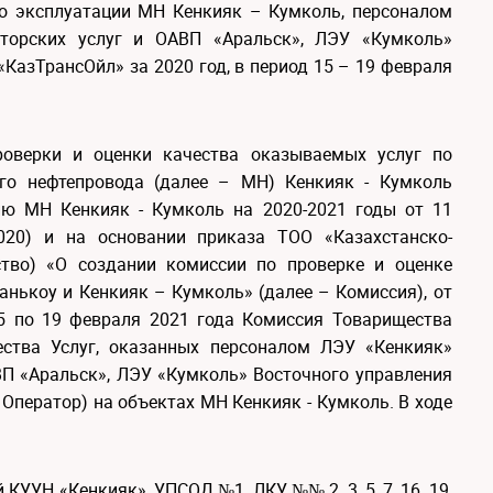
по эксплуатации МН Кенкияк – Кумколь, персоналом
торских услуг и ОАВП «Аральск», ЛЭУ «Кумколь»
«КазТрансОйл» за 2020 год, в период 15 – 19 февраля
роверки и оценки качества оказываемых услуг по
ого нефтепровода (далее – МН) Кенкияк - Кумколь
ию МН Кенкияк - Кумколь на 2020-2021 годы от 11
020) и на основании приказа ТОО «Казахстанско-
ство) «О создании комиссии по проверке и оценке
нькоу и Кенкияк – Кумколь» (далее – Комиссия), от
15 по 19 февраля 2021 года Комиссия Товарищества
ества Услуг, оказанных персоналом ЛЭУ «Кенкияк»
ВП «Аральск», ЛЭУ «Кумколь» Восточного управления
 Оператор) на объектах МН Кенкияк - Кумколь. В ходе
КУУН «Кенкияк», УПСОД №1, ЛКУ №№ 2, 3, 5, 7, 16, 19,