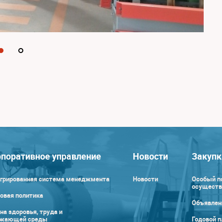
поративное управление
Новости
Закупк
грированная система менеджмента
Новости
Особый п
осуществ
овая политика
Объявлен
на здоровья, труда и
ужающей среды
Годовой п