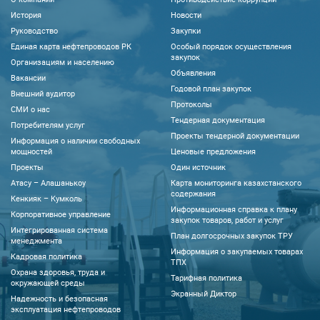
История
Новости
Руководство
Закупки
Единая карта нефтепроводов РК
Особый порядок осуществления
закупок
Организациям и населению
Объявления
Вакансии
Годовой план закупок
Внешний аудитор
Протоколы
CМИ о нас
Тендерная документация
Потребителям услуг
Проекты тендерной документации
Информация о наличии свободных
мощностей
Ценовые предложения
Проекты
Один источник
Атасу – Алашанькоу
Карта мониторинга казахстанского
содержания
Кенкияк – Кумколь
Информационная справка к плану
Корпоративное управление
закупок товаров, работ и услуг
Интегрированная система
План долгосрочных закупок ТРУ
менеджмента
Информация о закупаемых товарах
Кадровая политика
ТПХ
Охрана здоровья, труда и
Тарифная политика
окружающей среды
Экранный Диктор
Надежность и безопасная
эксплуатация нефтепроводов